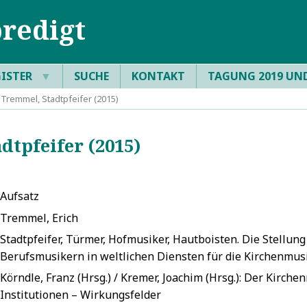
redigt
GISTER
▼
SUCHE
KONTAKT
TAGUNG 2019 UN
Tremmel, Stadtpfeifer (2015)
tpfeifer (2015)
Aufsatz
Tremmel, Erich
Stadtpfeifer, Türmer, Hofmusiker, Hautboisten. Die Stellu
Berufsmusikern in weltlichen Diensten für die Kirchenmus
Körndle, Franz (Hrsg.) / Kremer, Joachim (Hrsg.): Der Kirche
Institutionen – Wirkungsfelder