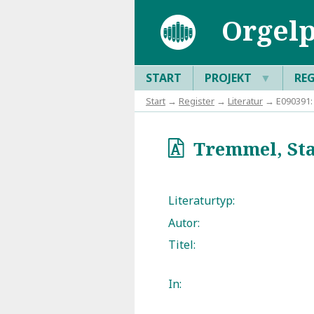
Orgelp
START
PROJEKT
▼
RE
Start
→
Register
→
Literatur
→ E090391: 
Tremmel, Stad
o
Literaturtyp:
Autor:
Titel:
In: