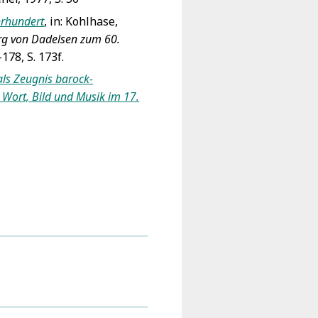
hrhundert
, in: Kohlhase,
org von Dadelsen zum 60.
178, S. 173f.
als Zeugnis barock-
n Wort, Bild und Musik im 17.