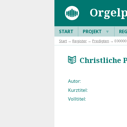
Orgelp
START
PROJEKT
▼
RE
Start
→
Register
→
Predigten
→ E000001:
Christliche P
a
Autor:
Kurztitel:
Volltitel: