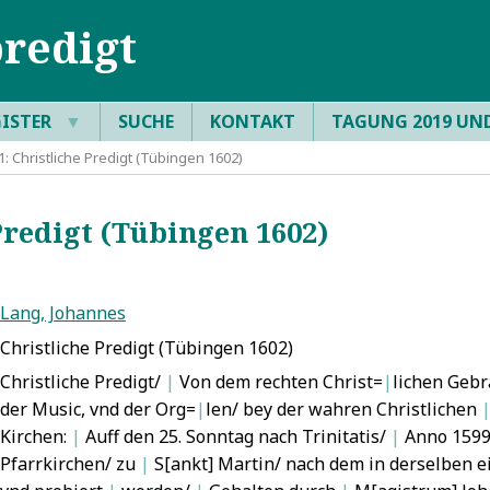
redigt
GISTER
▼
SUCHE
KONTAKT
TAGUNG 2019 UN
 Christliche Predigt (Tübingen 1602)
redigt (Tübingen 1602)
Lang, Johannes
Christliche Predigt (Tübingen 1602)
Christliche Predigt/
|
Von dem rechten Christ=
|
lichen Geb
der Music, vnd der Org=
|
len/ bey der wahren Christlichen
Kirchen:
|
Auff den 25. Sonntag nach Trinitatis/
|
Anno 1599
Pfarrkirchen/ zu
|
S[ankt] Martin/ nach dem in derselben 