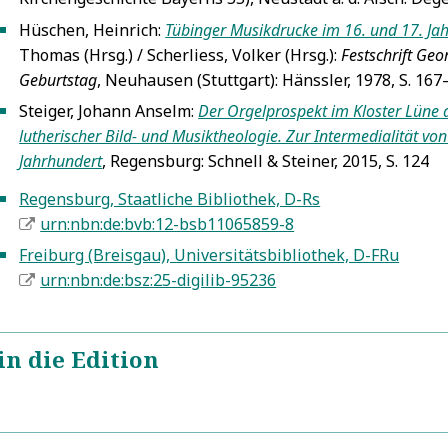
Hüschen, Heinrich:
Tübinger Musikdrucke im 16. und 17. Ja
5
Thomas (Hrsg.) / Scherliess, Volker (Hrsg.):
Festschrift Ge
Geburtstag
, Neuhausen (Stuttgart): Hänssler, 1978, S. 167–
Steiger, Johann Anselm:
Der Orgelprospekt im Kloster Lüne 
5
lutherischer Bild- und Musiktheologie. Zur Intermedialität vo
Jahrhundert
, Regensburg: Schnell & Steiner, 2015, S. 124
Regensburg, Staatliche Bibliothek, D-Rs
5
urn:nbn:de:bvb:12-bsb11065859-8
Freiburg (Breisgau), Universitätsbibliothek, D-FRu
5
urn:nbn:de:bsz:25-digilib-95236
in die Edition