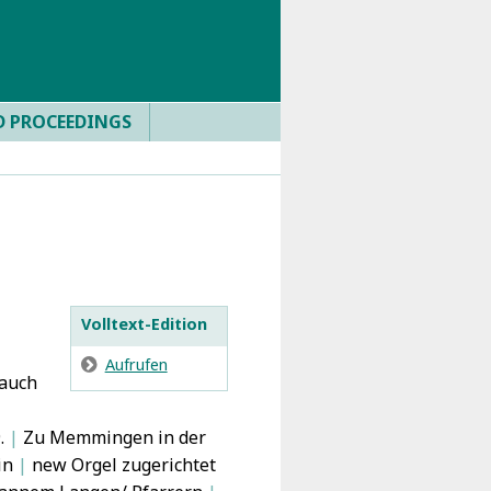
D PROCEEDINGS
Volltext-Edition
E
Aufrufen
rauch
|
.
|
Zu Memmingen in der
ein
|
new Orgel zugerichtet