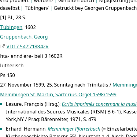
vnd probiert
|
worden/
|
Gehalten durch
|
M[agistrum] Jo
daselbst.
|
Tübingen/
|
Getruckt bey Georgen Gruppenbac
[1] Bl., 28 S.
Tübingen
, 1602
Gruppenbach, Georg
VD17 547:718842V
hta- ennd ere- beli 3 1602R
lutherisch
Ps 150
27. November 1599, 25. Sonntag nach Trinitatis /
Memming
Memmingen St. Martin, Sartorius-Orgel 1598/1599
Lesure, François (Hrsg.):
Ecrits imprimés concernant la musiq
5
International des Sources Musicales (RISM) B 6-1), Kasse
York,NY / Prag: Bärenreiter, 1971, S. 479
Erhard, Hermann:
Memminger Pfarrerbuch
(= Einzelarbeit
5
Kirchengeschichte Bayerns 55), Neustadt a. d. Aisch: Dege