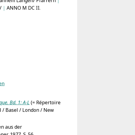
hannem Langen/ Pfarrern
|
h/
|
ANNO M DC II.
en
ue. Bd. 1: A-L
(= Répertoire
l / Basel / London / New
en aus der
ner, 1977, S. 56