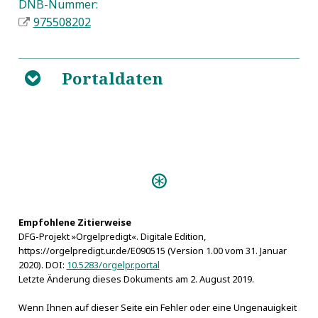
DNB-Nummer:
975508202
Portaldaten
B
Personen:
Bickell, Ludwig
Empfohlene Zitierweise
DFG-Projekt »Orgelpredigt«. Digitale Edition,
https://orgelpredigt.ur.de/E090515 (Version 1.00 vom 31. Januar
2020). DOI:
10.5283/orgelpr.portal
Letzte Änderung dieses Dokuments am 2. August 2019.
Wenn Ihnen auf dieser Seite ein Fehler oder eine Ungenauigkeit