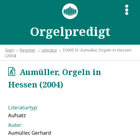
S
Orgelpredigt
Start
→
Register
→
Literatur
→ E090515: Aumüller, Orgeln in Hessen
(2004)
Aumüller, Orgeln in
o
Hessen (2004)
Literaturtyp:
Aufsatz
Autor:
Aumüller, Gerhard