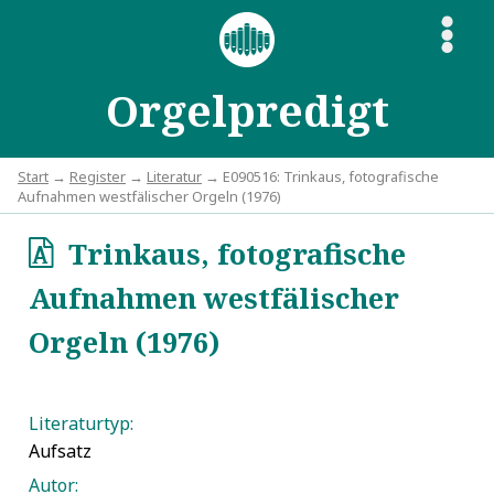
S
Orgelpredigt
Start
→
Register
→
Literatur
→ E090516: Trinkaus, fotografische
Aufnahmen westfälischer Orgeln (1976)
Trinkaus, fotografische
o
Aufnahmen westfälischer
Orgeln (1976)
Literaturtyp:
Aufsatz
Autor: