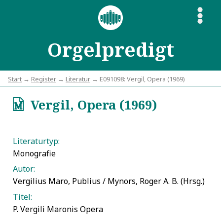
S
Orgelpredigt
Start
→
Register
→
Literatur
→ E091098: Vergil, Opera (1969)
Vergil, Opera (1969)
q
Literaturtyp:
Monografie
Autor:
Vergilius Maro, Publius / Mynors, Roger A. B. (Hrsg.)
Titel:
P. Vergili Maronis Opera