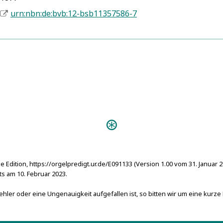
urn:nbn:de:bvb:12-bsb11357586-7
Predigten:
Eine P
der neuerbauten Orgel (Magde
Weyhu
neugebauete Orgel (Frankfurt a
Red
e Edition, https://orgelpredigt.ur.de/E091133 (Version 1.00 vom 31. Januar 
Einweihung der neuen Orgel (S
 am 10. Februar 2023.
Predigt be
neuerbaueten Orgel (Halle 1784
hler oder eine Ungenauigkeit aufgefallen ist, so bitten wir um eine kurze
Ein
1775)