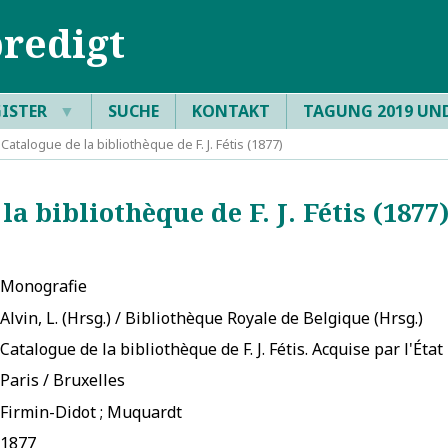
redigt
GISTER
▼
SUCHE
KONTAKT
TAGUNG 2019 UN
atalogue de la bibliothèque de F. J. Fétis (1877)
a bibliothèque de F. J. Fétis (1877
Monografie
Alvin, L. (Hrsg.) / Bibliothèque Royale de Belgique (Hrsg.)
Catalogue de la bibliothèque de F. J. Fétis. Acquise par l'État
Paris / Bruxelles
Firmin-Didot ; Muquardt
1877