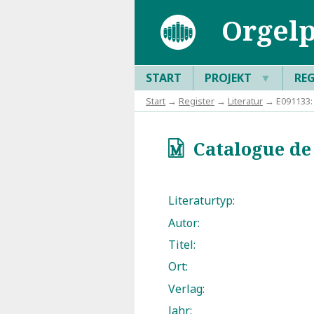
Orgelp
START
PROJEKT
▼
RE
Start
→
Register
→
Literatur
→ E091133: C
Catalogue de l
q
Literaturtyp:
Autor:
Titel:
Ort:
Verlag:
Jahr: