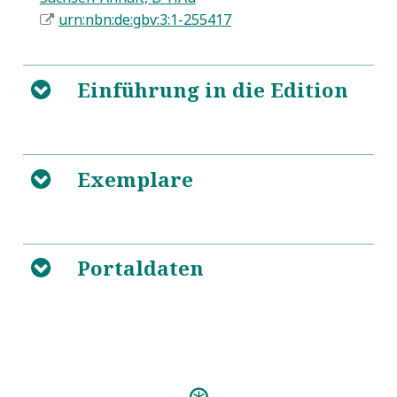
urn:nbn:de:gbv:3:1-255417
Einführung in die Edition
B
Exemplare
B
Portaldaten
B
Predigten: