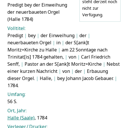
steht derzeit noch
Predigt bey der Einweihung
nicht zur
der neuerbaueten Orgel
Verfügung.
(Halle 1784)
Volltitel:
Predigt
|
bey
|
der Einweihung
|
der
|
neuerbaueten Orgel
|
in
|
der S[ank]t
Moritz=Kirche zu Halle
|
am 22 Sonntage nach
Trinitat[is] 1784 gehalten,
|
von
|
Carl Friedrich
Senff,
|
Pastor an der S[ank]t Moritz=Kirche
|
Nebst
einer kurzen Nachricht
|
von
|
der
|
Erbauung
dieser Orgel.
|
Halle,
|
bey Johann Jacob Gebauer.
|
1784.
Umfang:
56 S.
Ort, Jahr:
Halle (Saale)
, 1784
Verleger / Drucker: