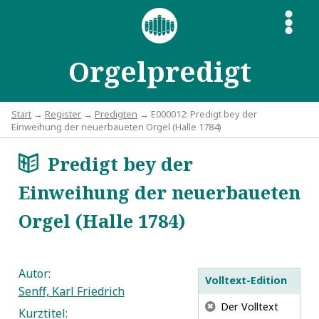
S
Orgelpredigt
Start
→
Register
→
Predigten
→ E000012: Predigt bey der
Einweihung der neuerbaueten Orgel (Halle 1784)
Predigt bey der
a
Einweihung der neuerbaueten
Orgel (Halle 1784)
Autor:
Volltext-Edition
Senff, Karl Friedrich
G
Der Volltext
Kurztitel: