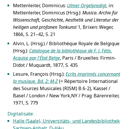
Mettenleiter, Dominicus:
Ulmer Orgelpredigt
, in:
5
Mettenleiter, Dominicus (Hrsg.):
Musica. Archiv für
Wissenschaft, Geschichte, Aesthetik und Literatur der
heiligen und profanen Tonkunst
1, Brixen: Weger,
1866, S. 21–42, S. 21
Alvin, L. (Hrsg.) / Bibliothèque Royale de Belgique
5
(Hrsg.):
Catalogue de la bibliothèque de F. J. Fétis.
Acquise par l'État Belge
, Paris / Bruxelles: Firmin-
Didot / Muquardt, 1877, S. 435
Lesure, François (Hrsg.):
Ecrits imprimés concernant
5
la musique. Bd. 2: M-Z
(= Répertoire International
des Sources Musicales (RISM) B 6-2), Kassel /
Basel / London / New York,NY / Prag: Bärenreiter,
1971, S. 779
Digitalisate:
Halle (Saale), Universitäts- und Landesbibliothek
5
Sachsen-Anhalt, D-HAu