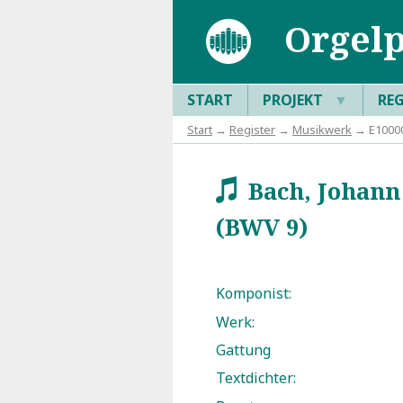
Orgelp
START
PROJEKT
▼
RE
Start
→
Register
→
Musikwerk
→ E100002
Bach, Johann 
w
(BWV 9)
Komponist:
Werk:
Gattung
Textdichter: