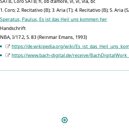
SATB, Coro SATB; fl, ob d’amore, vl, vl, vla, bc
1. Coro; 2. Recitativo (B); 3. Aria (T); 4. Recitativo (B); 5. Aria (
Speratus, Paulus, Es ist das Heil uns kommen her
Handschrift
NBA, I/17.2, S. 83 (Reinmar Emans, 1993)
https://de.wikipedia.org/wiki/Es_ist_das_Heil_uns_
5
https://www.bach-digital.de/receive/BachDigitalWor
5
Personen:
Bach, Johann Sebastian
Speratus, Paul