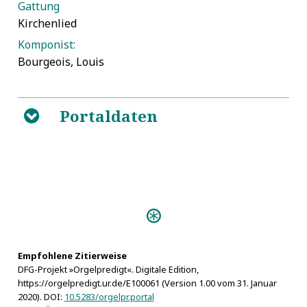
Gattung
Kirchenlied
Komponist:
Bourgeois, Louis
Portaldaten
B
Predigten:
Geistlich= und Gott
wohlgefälliges Lob- und Danck-Opffer (Bayreuth
1680)
Empfohlene Zitierweise
DFG-Projekt »Orgelpredigt«. Digitale Edition,
https://orgelpredigt.ur.de/E100061 (Version 1.00 vom 31. Januar
2020). DOI:
10.5283/orgelpr.portal