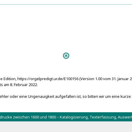
Predigten:
Hymnosophia 
e Edition, https://orgelpredigt.ur.de/E100156 (Version 1.00 vom 31. Januar 
 am 8. Februar 2022.
hler oder eine Ungenauigkeit aufgefallen ist, so bitten wir um eine kurze
tdrucke zwischen 1600 und 1800 – Katalogisierung, Texterfassung, Aus