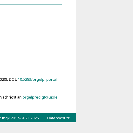
sacra (Billwerder 1728)
2020). DOI:
10.5283/orgelpr.portal
 Nachricht an
orgelpredigt@ur.de
wertung« 2017–2023 2026 ·
Datenschutz