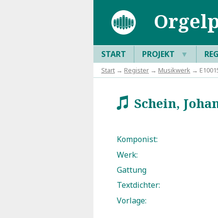
Orgelp
START
PROJEKT
▼
RE
Start
→
Register
→
Musikwerk
→ E100156
Schein, Johan
w
Komponist:
Werk:
Gattung
Textdichter:
Vorlage: