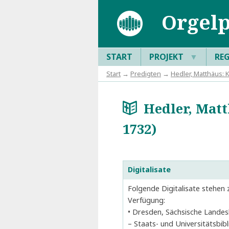
Orgelp
START
PROJEKT
▼
RE
Start
→
Predigten
→
Hedler, Matthäus: 
Hedler, Matth
a
1732)
Digitalisate
Folgende Digitalisate stehen 
Verfügung:
Dresden, Sächsische Landes
– Staats- und Universitätsbibl