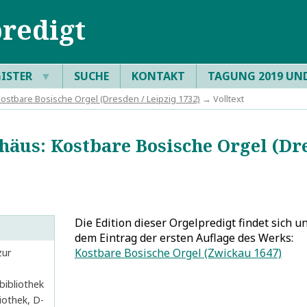
redigt
GISTER
▼
SUCHE
KONTAKT
TAGUNG 2019 UN
Kostbare Bosische Orgel (Dresden / Leipzig 1732)
→ Volltext
äus: Kostbare Bosische Orgel (Dre
Die Edition dieser Orgelpredigt findet sich u
dem Eintrag der ersten Auflage des Werks:
Kostbare Bosische Orgel (Zwickau 1647)
zur
bibliothek
iothek, D-