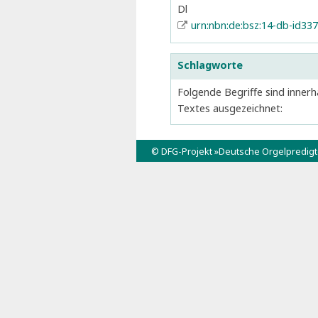
Dl
urn:nbn:de:bsz:14-db-id33
Schlagworte
Folgende Begriffe sind innerh
Textes ausgezeichnet:
© DFG-Projekt »Deutsche Orgelpredig