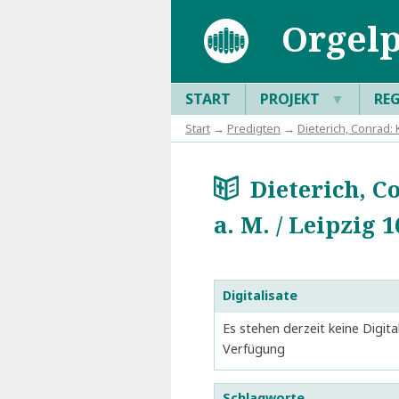
Orgelp
START
PROJEKT
▼
RE
Start
→
Predigten
→
Dieterich, Conrad: 
Dieterich, C
a
a. M. / Leipzig 1
Digitalisate
Es stehen derzeit keine Digita
Verfügung
Schlagworte