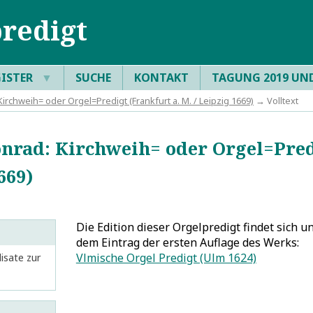
redigt
GISTER
▼
SUCHE
KONTAKT
TAGUNG 2019 UN
Kirchweih= oder Orgel=Predigt (Frankfurt a. M. / Leipzig 1669)
→ Volltext
onrad: Kirchweih= oder Orgel=Pred
669)
Die Edition dieser Orgelpredigt findet sich u
dem Eintrag der ersten Auflage des Werks:
Vlmische Orgel Predigt (Ulm 1624)
lisate zur