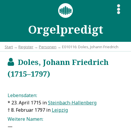
S
Orgelpredigt
Start
→
Register
→
Personen
→ E010116: Doles, Johann Friedrich
Doles, Johann Friedrich
b
(1715–1797)
Lebensdaten:
* 23. April 1715 in
Steinbach-Hallenberg
† 8. Februar 1797 in
Leipzig
Weitere Namen:
—