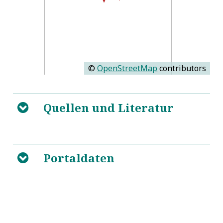
©
OpenStreetMap
contributors
Quellen und Literatur
B
5
Portaldaten
B
https://www.deutsche-
biographie.de/pnd123906970.html#ndbcontent
5
Predigten: