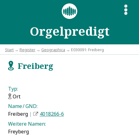
S
Orgelpredigt
Start
→
Register
→
Geographica
→ E030091: Freiberg
Freiberg
f
Typ:
Ort
f
Name / GND:
Freiberg
|
4018266-6
Weitere Namen:
Freyberg