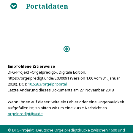
Portaldaten
B
Predigten:
Organologismos (Dresden 1651)
Musicalische Orgel= Lob= und
Ehren=Predigt (s.l. 1751)
Empfohlene Zitierweise
DFG-Projekt »Orgelpredigt«. Digitale Edition,
Kostbare Bosische Orgel (Zwickau
https://orgelpredigt.ur.de/E030091 (Version 1.00 vom 31. Januar
1647)
2020). DOI:
10.5283/orgelpr.portal
Zeugniße des
Letzte Änderung dieses Dokuments am 27. November 2018.
Friedens und der Freude (Freiberg 1767)
Wenn Ihnen auf dieser Seite ein Fehler oder eine Ungenauigkeit
Stolpenische Ehren-
aufgefallen ist, so bitten wir um eine kurze Nachricht an
Crone (Dresden 1652)
orgelpredigt@ur.de
Vivum Dei Organum
(Schneeberg s.a.)
© DFG-Projekt »Deutsche Orgelpredigtdrucke zwischen 1600 und