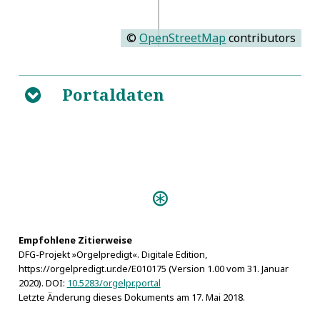
©
OpenStreetMap
contributors
Portaldaten
B
Predigten:
Musica instrumentalis (Meißen
1605)
Längst=gewüntzschte
Empfohlene Zitierweise
DFG-Projekt »Orgelpredigt«. Digitale Edition,
Mittweidische Orgel=Freude (Dresden 1648)
https://orgelpredigt.ur.de/E010175 (Version 1.00 vom 31. Januar
Personen:
2020). DOI:
10.5283/orgelpr.portal
Ägisth
Letzte Änderung dieses Dokuments am 17. Mai 2018.
Demodokos