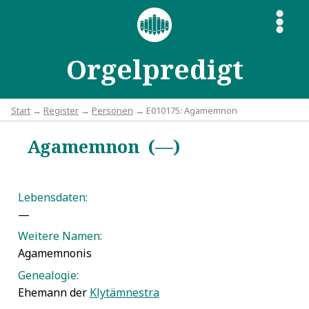
S
Orgelpredigt
Start
→
Register
→
Personen
→ E010175: Agamemnon
Agamemnon (—)
Lebensdaten:
—
Weitere Namen:
Agamemnonis
Genealogie:
Ehemann der
Klytämnestra