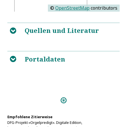
©
OpenStreetMap
contributors
Quellen und Literatur
B
Die gesamte der
5
ungeänderten Augsb. Confeßion zugethane
Portaldaten
B
Priesterschaft in dem Marggrafthum Oberlausitz
Personen:
Fetter, Michael
Empfohlene Zitierweise
DFG-Projekt »Orgelpredigt«. Digitale Edition,