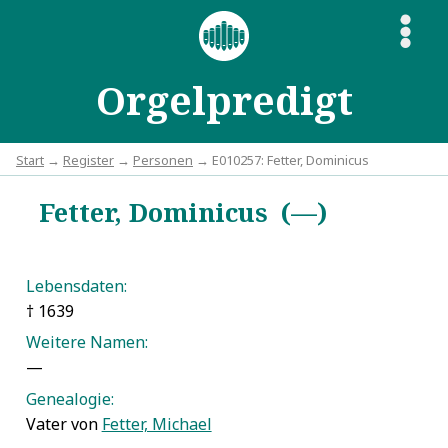
S
Orgelpredigt
Start
→
Register
→
Personen
→ E010257: Fetter, Dominicus
Fetter, Dominicus (—)
Lebensdaten:
† 1639
Weitere Namen:
—
Genealogie:
Vater von
Fetter, Michael