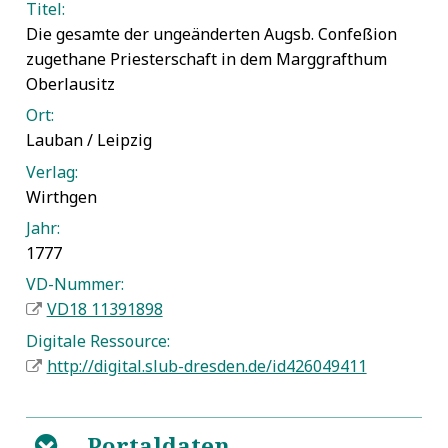
Titel:
Die gesamte der ungeänderten Augsb. Confeßion
zugethane Priesterschaft in dem Marggrafthum
Oberlausitz
Ort:
Lauban / Leipzig
Verlag:
Wirthgen
Jahr:
1777
VD-Nummer:
VD18 11391898
Digitale Ressource:
http://digital.slub-dresden.de/id426049411
Portaldaten
B