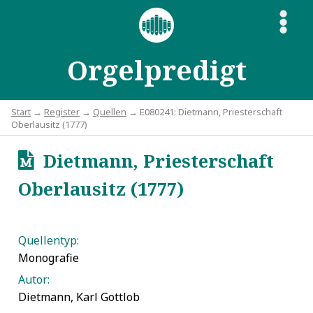
S
Orgelpredigt
Start
→
Register
→
Quellen
→ E080241: Dietmann, Priesterschaft
Oberlausitz (1777)
Dietmann, Priesterschaft
u
Oberlausitz (1777)
Quellentyp:
Monografie
Autor:
Dietmann, Karl Gottlob