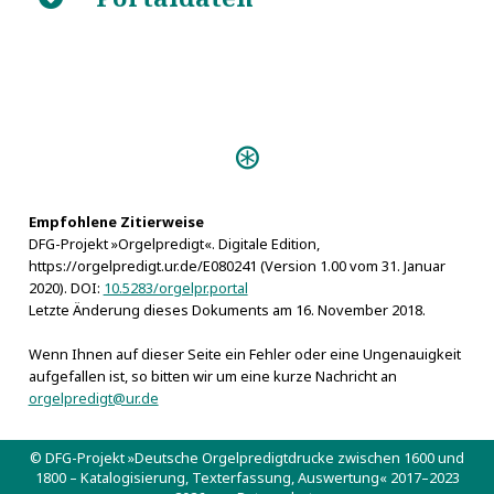
Personen:
Fetter, Dominicus
Fetter, Michael
Empfohlene Zitierweise
DFG-Projekt »Orgelpredigt«. Digitale Edition,
https://orgelpredigt.ur.de/E080241 (Version 1.00 vom 31. Januar
2020). DOI:
10.5283/orgelpr.portal
Letzte Änderung dieses Dokuments am 16. November 2018.
Wenn Ihnen auf dieser Seite ein Fehler oder eine Ungenauigkeit
aufgefallen ist, so bitten wir um eine kurze Nachricht an
orgelpredigt@ur.de
© DFG-Projekt »Deutsche Orgelpredigtdrucke zwischen 1600 und
1800 – Katalogisierung, Texterfassung, Auswertung« 2017–2023