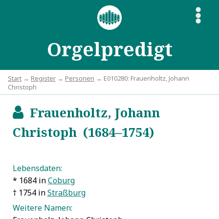
S
Orgelpredigt
Start
→
Register
→
Personen
→ E010280: Frauenholtz, Johann
Christoph
Frauenholtz, Johann
b
Christoph (1684–1754)
Lebensdaten:
* 1684 in
Coburg
† 1754 in
Straßburg
Weitere Namen: