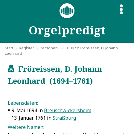
S
Orgelpredigt
Start
→
Register
→
Personen
→ E010071: Fröreissen, D. Johann
Leonhard
Fröreissen, D. Johann
c
Leonhard (1694–1761)
Lebensdaten:
* 9. Mai 1694 in
Breuschwickersheim
† 13. Januar 1761 in
Straßburg
Weitere Namen: