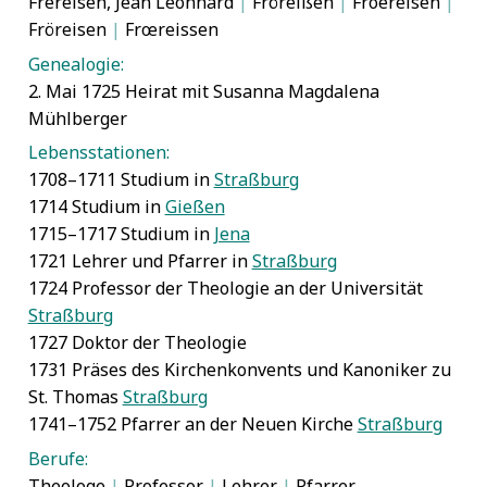
Frereisen, Jean Leonhard
|
Fröreißen
|
Froereisen
|
Fröreisen
|
Frœreissen
Genealogie:
2. Mai 1725 Heirat mit Susanna Magdalena
Mühlberger
Lebensstationen:
1708–1711 Studium in
Straßburg
1714 Studium in
Gießen
1715–1717 Studium in
Jena
1721 Lehrer und Pfarrer in
Straßburg
1724 Professor der Theologie an der Universität
Straßburg
1727 Doktor der Theologie
1731 Präses des Kirchenkonvents und Kanoniker zu
St. Thomas
Straßburg
1741–1752 Pfarrer an der Neuen Kirche
Straßburg
Berufe:
Theologe
|
Professor
|
Lehrer
|
Pfarrer