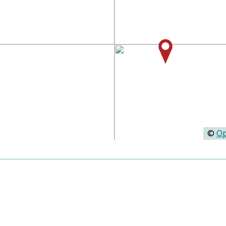
©
Op
Personen:
Mithob, Hector