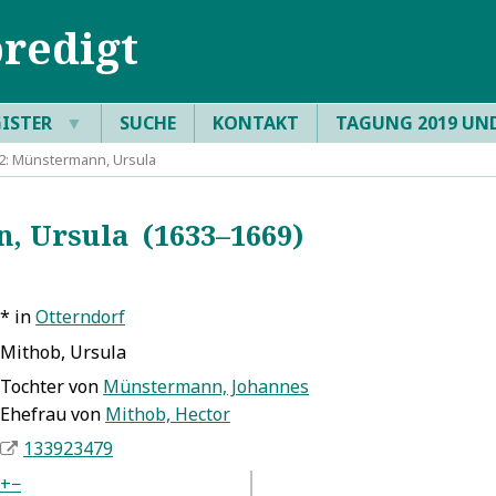
redigt
GISTER
▼
SUCHE
KONTAKT
TAGUNG 2019 UN
: Münstermann, Ursula
 Ursula (1633–1669)
* in
Otterndorf
Mithob, Ursula
Tochter von
Münstermann, Johannes
Ehefrau von
Mithob, Hector
133923479
+
−