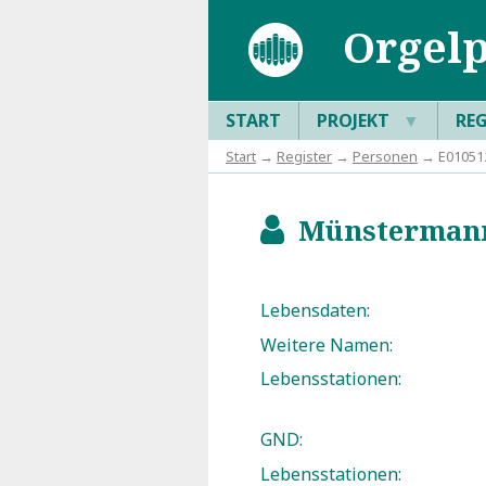
Orgelp
START
PROJEKT
▼
RE
Start
→
Register
→
Personen
→ E010512
Münstermann,
b
Lebensdaten:
Weitere Namen:
Lebensstationen:
GND:
Lebensstationen: