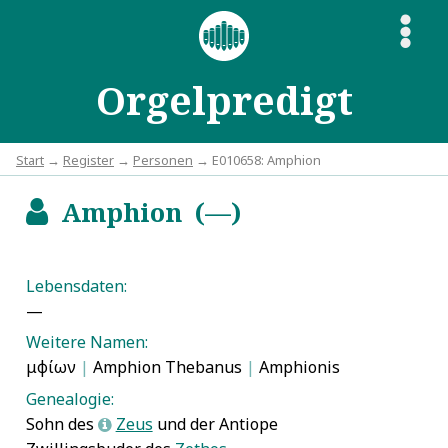
S
Orgelpredigt
Start
→
Register
→
Personen
→ E010658: Amphion
Amphion (—)
b
Lebensdaten:
—
Weitere Namen:
Ἀμφίων
|
Amphion Thebanus
|
Amphionis
Genealogie:
Sohn des
Zeus
und der Antiope
L