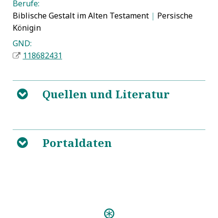
Berufe:
Biblische Gestalt im Alten Testament
|
Persische
Königin
GND:
118682431
Quellen und Literatur
B
5
https://de.wikipedia.org/wiki/K%C3%B6nigin_Ester
Portaldaten
B
Musik und Bibel. 111 Figuren
5
und Motive, Themen und Texte
Predigten:
Organum Mysticum (Dresden 1686)