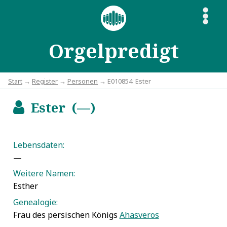
S
Orgelpredigt
Start
→
Register
→
Personen
→ E010854: Ester
Ester (—)
b
Lebensdaten:
—
Weitere Namen:
Esther
Genealogie:
Frau des persischen Königs
Ahasveros