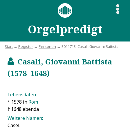
S
Orgelpredigt
Start
→
Register
→
Personen
→ E011713: Casali, Giovanni Battista
Casali, Giovanni Battista
b
(1578–1648)
Lebensdaten:
* 1578 in
Rom
† 1648 ebenda
Weitere Namen:
Casel.