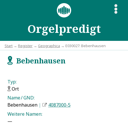
S
Orgelpredigt
Start
→
Register
→
Geographica
→ E030027: Bebenhausen
Bebenhausen
f
Typ:
Ort
f
Name / GND:
Bebenhausen
|
4087000-5
Weitere Namen:
—