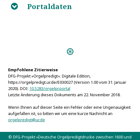
Portaldaten
B
Personen:
Bilhuber, Johann Christoph
Jenisch, Juliane Elisabetha
Schmidlin, Bernhard Friedrich
Empfohlene Zitierweise
DFG-Projekt »Orgelpredigt«. Digitale Edition,
Schmidlin, Wolfgang Wilhelm
https://orgelpredigt.ur.de/E030027 (Version 1.00 vom 31. Januar
Geographica:
2020). DOI:
10.5283/orgelpr.portal
Bebenhausen, Kloster
Letzte Änderung dieses Dokuments am 22. November 2018.
Wenn Ihnen auf dieser Seite ein Fehler oder eine Ungenauigkeit
aufgefallen ist, so bitten wir um eine kurze Nachricht an
orgelpredigt@ur.de
© DFG-Projekt »Deutsche Orgelpredigtdrucke zwischen 1600 und