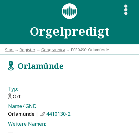
S
Orgelpredigt
Start
→
Register
→
Geographica
→ E030490: Orlamünde
Orlamünde
f
Typ:
Ort
f
Name / GND:
Orlamünde
|
4410130-2
Weitere Namen:
—