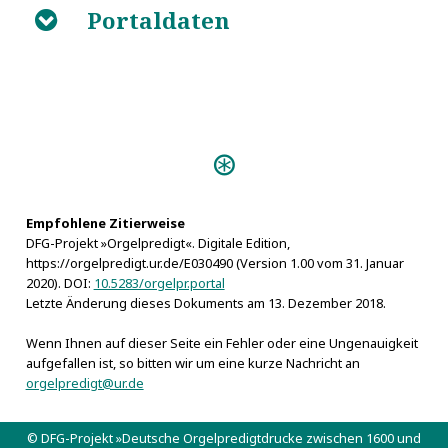
Portaldaten
B
Predigten:
Kostbare Bosische Orgel (Zwickau
1647)
Empfohlene Zitierweise
Personen:
DFG-Projekt »Orgelpredigt«. Digitale Edition,
Bodenstein, Andreas Rudolff
https://orgelpredigt.ur.de/E030490 (Version 1.00 vom 31. Januar
Löber, Christian
2020). DOI:
10.5283/orgelpr.portal
Pflug, Johann
Letzte Änderung dieses Dokuments am 13. Dezember 2018.
Sagittarius, Johann Christfried
Wenn Ihnen auf dieser Seite ein Fehler oder eine Ungenauigkeit
Strigenitz, Gregor
aufgefallen ist, so bitten wir um eine kurze Nachricht an
orgelpredigt@ur.de
© DFG-Projekt »Deutsche Orgelpredigtdrucke zwischen 1600 und