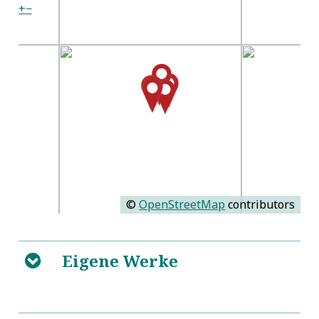
+
−
©
OpenStreetMap
contributors
Eigene Werke
B
ChristBürde. Sechs Einfeltiger
5