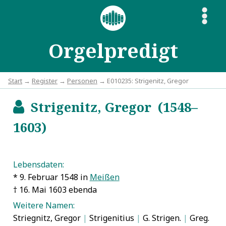
S
Orgelpredigt
Start
→
Register
→
Personen
→ E010235: Strigenitz, Gregor
Strigenitz, Gregor (1548–
b
1603)
Lebensdaten:
* 9. Februar 1548 in
Meißen
† 16. Mai 1603 ebenda
Weitere Namen:
Striegnitz, Gregor
|
Strigenitius
|
G. Strigen.
|
Greg.