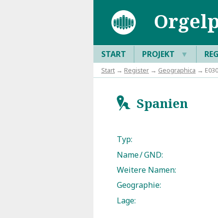
Orgelp
START
PROJEKT
▼
RE
Start
→
Register
→
Geographica
→ E030
Spanien
h
Typ:
Name / GND:
Weitere Namen:
Geographie:
Lage: