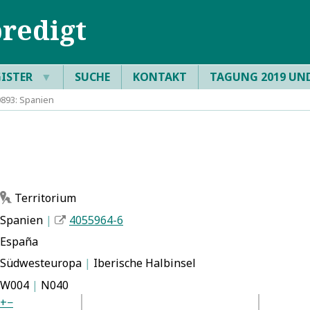
redigt
GISTER
▼
SUCHE
KONTAKT
TAGUNG 2019 UN
893: Spanien
Territorium
h
Spanien
|
4055964-6
España
Südwesteuropa
|
Iberische Halbinsel
W004
|
N040
+
−