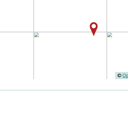
©
Op
Predigten:
Christliche Or