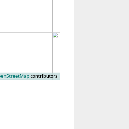
enStreetMap
contributors
gel-Predigt (Danzig s.a.)