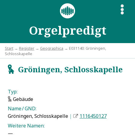
S
Orgelpredigt
Start
→
Register
→
Geographica
→ E031140: Gröningen,
Schlosskapelle
Gröningen, Schlosskapelle
g
Typ:
Gebäude
g
Name / GND:
Gröningen, Schlosskapelle
|
1116450127
Weitere Namen:
—