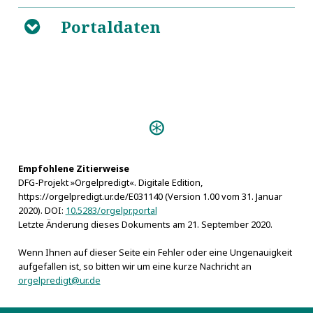
Portaldaten
B
Predigten:
Encoenia HierOrganica (Halle
1664)
Vivum Dei Organum
Empfohlene Zitierweise
DFG-Projekt »Orgelpredigt«. Digitale Edition,
(Schneeberg s.a.)
https://orgelpredigt.ur.de/E031140 (Version 1.00 vom 31. Januar
Orgeln:
2020). DOI:
10.5283/orgelpr.portal
Gröningen, David Beck-Orgel 1596
Letzte Änderung dieses Dokuments am 21. September 2020.
Wenn Ihnen auf dieser Seite ein Fehler oder eine Ungenauigkeit
aufgefallen ist, so bitten wir um eine kurze Nachricht an
orgelpredigt@ur.de