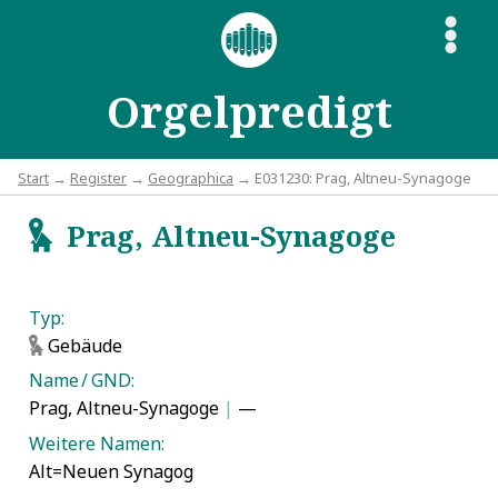
S
Orgelpredigt
Start
→
Register
→
Geographica
→ E031230: Prag, Altneu-Synagoge
Prag, Altneu-Synagoge
g
Typ:
Gebäude
g
Name / GND:
Prag, Altneu-Synagoge
|
—
Weitere Namen:
Alt=Neuen Synagog