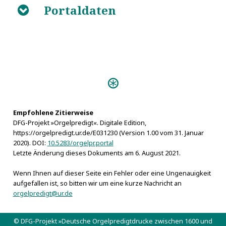
Portaldaten
B
Predigten:
Vivum Dei Organum
(Schneeberg s.a.)
Die heilige Sabbaths-
Empfohlene Zitierweise
DFG-Projekt »Orgelpredigt«. Digitale Edition,
Lust an dem Herrn (Danzig 1749)
https://orgelpredigt.ur.de/E031230 (Version 1.00 vom 31. Januar
Orgeln:
2020). DOI:
10.5283/orgelpr.portal
Prag, Altneu-Synagoge, Morchedai-Meisel-Orgel
Letzte Änderung dieses Dokuments am 6. August 2021.
(1594)
Wenn Ihnen auf dieser Seite ein Fehler oder eine Ungenauigkeit
aufgefallen ist, so bitten wir um eine kurze Nachricht an
orgelpredigt@ur.de
© DFG-Projekt »Deutsche Orgelpredigtdrucke zwischen 1600 und