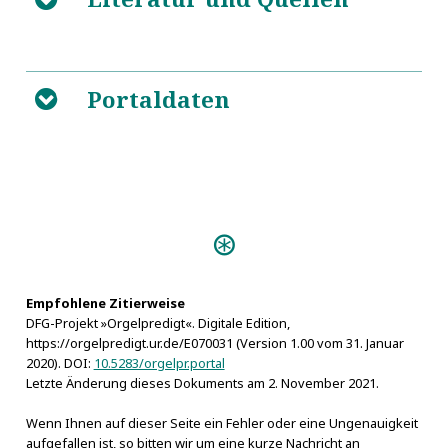
Das Historische Konzert
5
Portaldaten
vom 31. Mai 1643
Mitteilungen des Vereins für
B
Geschichte der Stadt Nürnberg
Reichsstadt und Schauspiel. Theatrale
5
Kunst im Nürnberg des 17. Jahrhunderts
Predigten:
Schuldiges Lob Gottes (Nürnberg
1696)
Empfohlene Zitierweise
Personen:
DFG-Projekt »Orgelpredigt«. Digitale Edition,
Dilherr, Johann Michael
https://orgelpredigt.ur.de/E070031 (Version 1.00 vom 31. Januar
2020). DOI:
10.5283/orgelpr.portal
Letzte Änderung dieses Dokuments am 2. November 2021.
Wenn Ihnen auf dieser Seite ein Fehler oder eine Ungenauigkeit
aufgefallen ist, so bitten wir um eine kurze Nachricht an