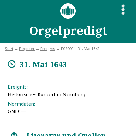
S
Orgelpredigt
Start
→
Register
→
Ereignis
→ E070031: 31. Mai 1643
31. Mai 1643
m
Ereignis:
Historisches Konzert in Nürnberg
Normdaten:
GND: —
Literatur und Quellen
B