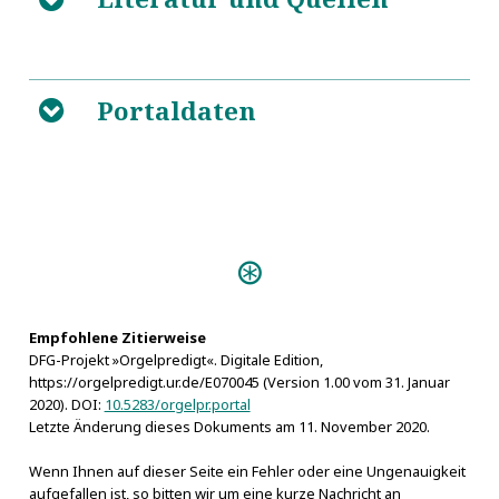
Fortsetzung der unerkannten
5
Sünden der Welt. Aus Gottes heiligen Wort, zu der
Portaldaten
B
Ruchlosen Bekehrung, 1
Predigten:
Einweihungs-Predigt (Görlitz
1704)
Musica instrumentalis (Meißen
Empfohlene Zitierweise
DFG-Projekt »Orgelpredigt«. Digitale Edition,
1605)
https://orgelpredigt.ur.de/E070045 (Version 1.00 vom 31. Januar
Das Lieblich=klingende Orgeln
2020). DOI:
10.5283/orgelpr.portal
und Saiten=Spiel (Coburg 1676)
Letzte Änderung dieses Dokuments am 11. November 2020.
Wenn Ihnen auf dieser Seite ein Fehler oder eine Ungenauigkeit
aufgefallen ist, so bitten wir um eine kurze Nachricht an