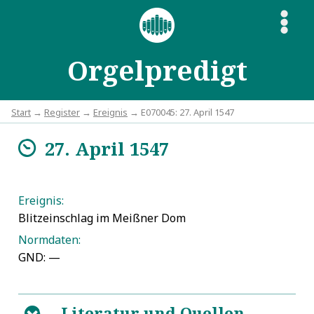
S
Orgelpredigt
Start
→
Register
→
Ereignis
→ E070045: 27. April 1547
27. April 1547
m
Ereignis:
Blitzeinschlag im Meißner Dom
Normdaten:
GND: —
Literatur und Quellen
B