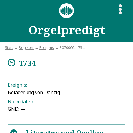
S
Orgelpredigt
Start
→
Register
→
Ereignis
→ E070066: 1734
1734
m
Ereignis:
Belagerung von Danzig
Normdaten:
GND: —
Literatur und Quellen
B