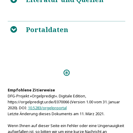
5
Portaldaten
https://en.wikipedia.org/wiki/Siege_of_Danzig_(1734)
B
Predigten:
Die Billige Orgel-Freude (Danzig
1739)
Stimme des Predigers (1737)
Empfohlene Zitierweise
DFG-Projekt »Orgelpredigt«. Digitale Edition,
https://orgelpredigt.ur.de/E070066 (Version 1.00 vom 31. Januar
2020). DOI:
10.5283/orgelpr.portal
Letzte Änderung dieses Dokuments am 11. März 2021.
Wenn Ihnen auf dieser Seite ein Fehler oder eine Ungenauigkeit
aufgefallen ist, so bitten wir um eine kurze Nachricht an