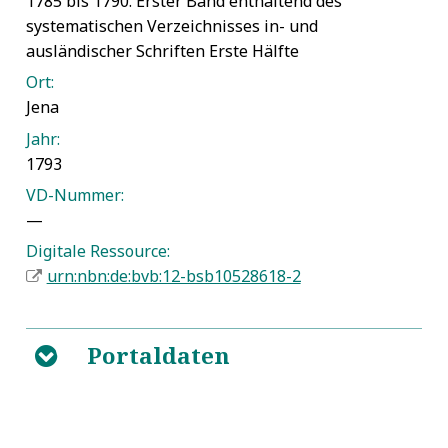
1785 bis 1790. Erster Band enthaltend des
systematischen Verzeichnisses in- und
ausländischer Schriften Erste Hälfte
Ort:
Jena
Jahr:
1793
VD-Nummer:
—
Digitale Ressource:
urn:nbn:de:bvb:12-bsb10528618-2
Portaldaten
B