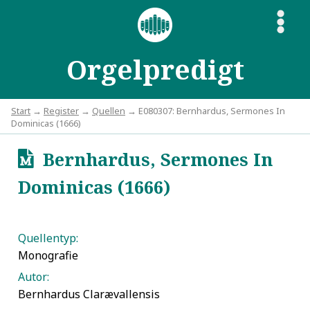
S
Orgelpredigt
Start
→
Register
→
Quellen
→ E080307: Bernhardus, Sermones In
Dominicas (1666)
Bernhardus, Sermones In
u
Dominicas (1666)
Quellentyp:
Monografie
Autor:
Bernhardus Clarævallensis