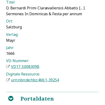
Titel:
D. Bernardi Primi Clarævallensis Abbatis [... ]
Sermones In Dominicas & Festa per annum
Ort:
Salzburg
Verlag:
Mayr
Jahr:
1666
VD-Nummer:
VD17 3:008309B
Digitale Ressource:
urn:nbn:de:hbz:466:1-39254
Portaldaten
B