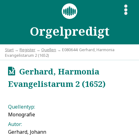
S
Orgelpredigt
Start
→
Register
→
Quellen
→ E080644: Gerhard, Harmonia
Evangelistarum 2 (1652)
Gerhard, Harmonia
u
Evangelistarum 2 (1652)
Quellentyp:
Monografie
Autor:
Gerhard, Johann