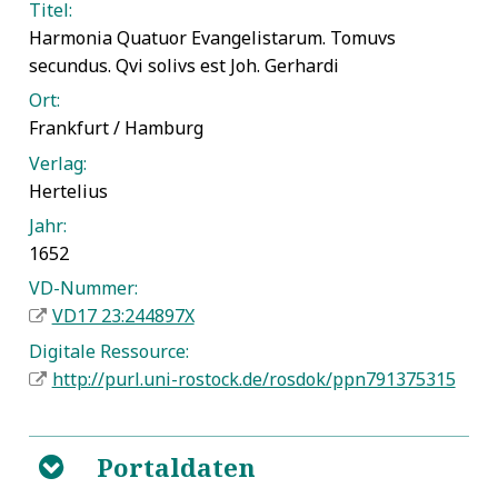
Titel:
Harmonia Quatuor Evangelistarum. Tomuvs
secundus. Qvi solivs est Joh. Gerhardi
Ort:
Frankfurt / Hamburg
Verlag:
Hertelius
Jahr:
1652
VD-Nummer:
VD17 23:244897X
Digitale Ressource:
http://purl.uni-rostock.de/rosdok/ppn791375315
Portaldaten
B