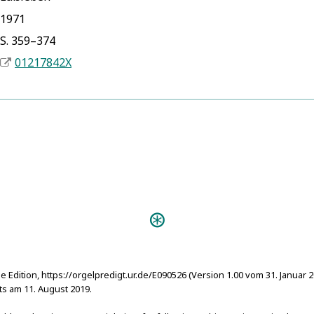
1971
S. 359–374
01217842X
Personen:
Bonrieder, Euphrosyna
Bonrieder, Hans
Bonrieder, Johann Georg
Lauber, Christoph
Lauber, David Eitel
e Edition, https://orgelpredigt.ur.de/E090526 (Version 1.00 vom 31. Januar 
Seuter, Erasmus
s am 11. August 2019.