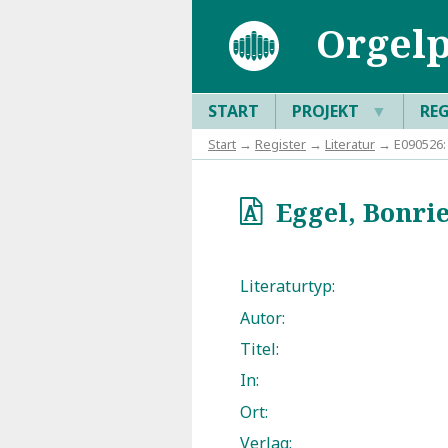
Orgelp
START
PROJEKT
▼
RE
Start
→
Register
→
Literatur
→ E090526: 
Eggel, Bonrie
o
Literaturtyp:
Autor:
Titel:
In:
Ort:
Verlag: