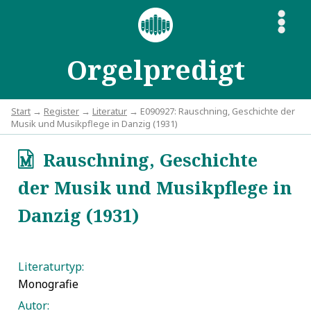
S
Orgelpredigt
Start
→
Register
→
Literatur
→ E090927: Rauschning, Geschichte der
Musik und Musikpflege in Danzig (1931)
Rauschning, Geschichte
q
der Musik und Musikpflege in
Danzig (1931)
Literaturtyp:
Monografie
Autor: