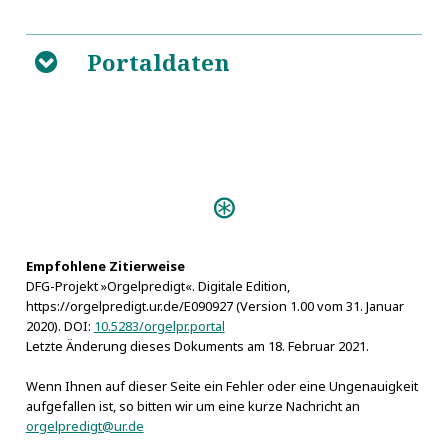
Portaldaten
B
Predigten:
Die Billige Orgel-Freude (Danzig
1739)
Christliche Orgel-Predigt (Danzig
Empfohlene Zitierweise
DFG-Projekt »Orgelpredigt«. Digitale Edition,
s.a.)
https://orgelpredigt.ur.de/E090927 (Version 1.00 vom 31. Januar
Personen:
2020). DOI:
10.5283/orgelpr.portal
Elend, Nathan Reinhard
Letzte Änderung dieses Dokuments am 18. Februar 2021.
Freislich, Johann Balthasar Christian
Wenn Ihnen auf dieser Seite ein Fehler oder eine Ungenauigkeit
aufgefallen ist, so bitten wir um eine kurze Nachricht an
orgelpredigt@ur.de