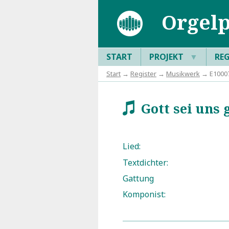
Orgelp
START
PROJEKT
▼
RE
Start
→
Register
→
Musikwerk
→ E100076
Gott sei uns 
w
Lied:
Textdichter:
Gattung
Komponist: