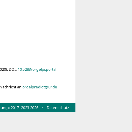
alleluja (Wittenberg 1675)
 Hallelujah (Halle 1667)
2020). DOI:
10.5283/orgelpr.portal
 Nachricht an
orgelpredigt@ur.de
wertung« 2017–2023 2026 ·
Datenschutz