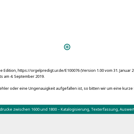
Predigten:
Das fröliche H
Das fröliche
e Edition, https://orgelpredigt.ur.de/E100076 (Version 1.00 vom 31. Januar 
s am 4. September 2019.
hler oder eine Ungenauigkeit aufgefallen ist, so bitten wir um eine kurze
tdrucke zwischen 1600 und 1800 – Katalogisierung, Texterfassung, Aus