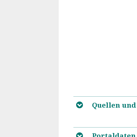
Quellen und
B
Portaldaten
B