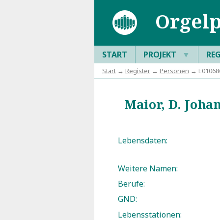
Orgelp
START
PROJEKT
▼
RE
Start
→
Register
→
Personen
→ E010686:
Maior, D. Johan
Lebensdaten:
Weitere Namen:
Berufe:
GND:
Lebensstationen: