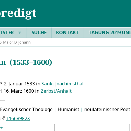
redigt
GISTER
▼
SUCHE
KONTAKT
TAGUNG 2019 UN
 Maior, D. Johann
n (1533–1600)
* 2. Januar 1533 in
Sankt Joachimsthal
† 16. März 1600 in
Zerbst/Anhalt
—
Evangelischer Theologe
|
Humanist
|
neulateinischer Poe
11668982X
+
−