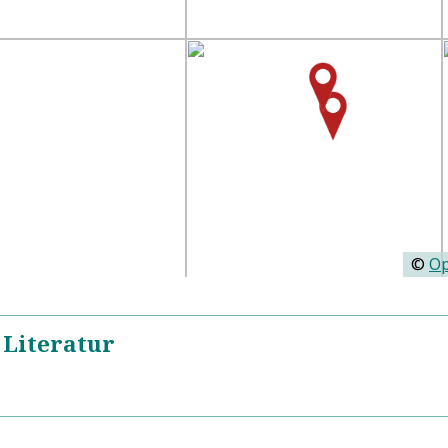
©
Op
 Literatur
https://de.wikipedia.org/wiki/Johann_Major
5