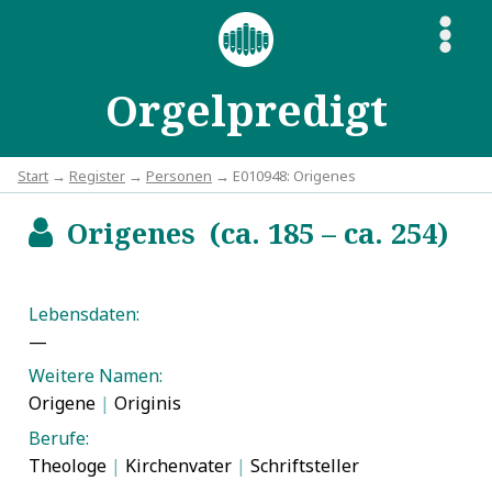
S
Orgelpredigt
Start
→
Register
→
Personen
→ E010948: Origenes
Origenes (ca. 185 – ca. 254)
b
Lebensdaten:
—
Weitere Namen:
Origene
|
Originis
Berufe:
Theologe
|
Kirchenvater
|
Schriftsteller