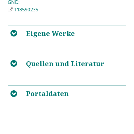
GND:
118590235
Eigene Werke
B
Contra Celsum Libri VIII
5
Quellen und Literatur
B
https://de.wikipedia.org/wiki/Origenes
5
Portaldaten
B
Predigten: