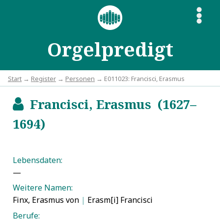
S
Orgelpredigt
Start
→
Register
→
Personen
→ E011023: Francisci, Erasmus
Francisci, Erasmus (1627–
b
1694)
Lebensdaten:
—
Weitere Namen:
Finx, Erasmus von
|
Erasm[i] Francisci
Berufe: