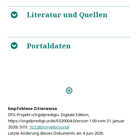
Literatur und Quellen
B
Historische Orgeln in Sachsen. Ein
5
Portaldaten
Orgelinventar
B
L
M
Nicolaus Polantus
L
5
https://de.wikipedia.org/wiki/Johann_Lange_(Orgel
Predigten:
Musica instrumentalis (Meißen
1605)
Das dem Allmächtigen
Empfohlene Zitierweise
DFG-Projekt »Orgelpredigt«. Digitale Edition,
abzustattende Lob (Altenburg s.a.)
https://orgelpredigt.ur.de/E020004 (Version 1.00 vom 31. Januar
Personen:
2020). DOI:
10.5283/orgelpr.portal
Frietzsch, Gottfried
Letzte Änderung dieses Dokuments am 4. Juni 2020.