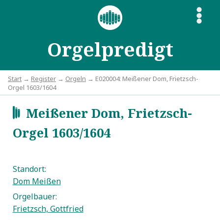
S
Orgelpredigt
Start
→
Register
→
Orgeln
→ E020004: Meißener Dom, Frietzsch-
Orgel 1603/1604
Meißener Dom, Frietzsch-
d
Orgel 1603/1604
Standort:
Dom Meißen
Orgelbauer:
Frietzsch, Gottfried