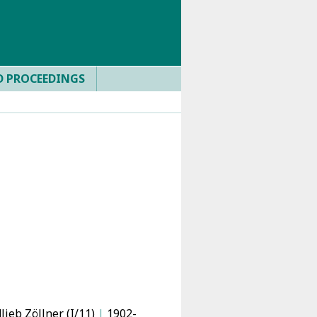
D PROCEEDINGS
ieb Zöllner (I/11)
|
1902-