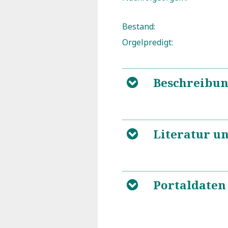
Bestand:
Orgelpredigt:
Beschreibu
B
Literatur u
B
Portaldaten
B