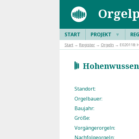
Orgelp
START
PROJEKT
▼
RE
Start
→
Register
→
Orgeln
→ E020118: H
Hohenwussen, 
d
Standort:
Orgelbauer:
Baujahr:
Größe:
Vorgängerorgeln:
Nachfolgeorgeln: