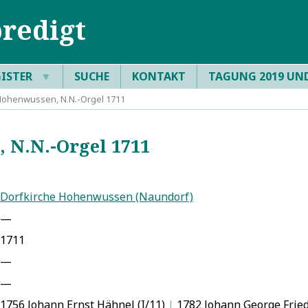
redigt
GISTER
▼
SUCHE
KONTAKT
TAGUNG 2019 UN
ohenwussen, N.N.-Orgel 1711
N.N.-Orgel 1711
Dorfkirche Hohenwussen (Naundorf)
—
1711
—
—
1756 Johann Ernst Hähnel (I/11)
|
1782 Johann George Friedl