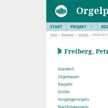
Orgelp
START
PROJEKT
▼
RE
Start
→
Register
→
Orgeln
→ E020141: Fr
Freiberg, Petr
d
Standort:
Orgelbauer:
Baujahr:
Größe:
Vorgängerorgeln:
Nachfolgeorgeln: