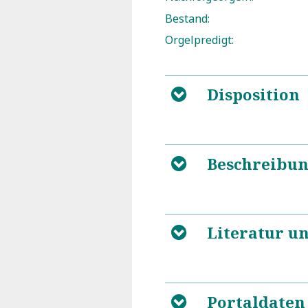
Bestand:
Orgelpredigt:
Disposition
B
Beschreibu
B
Literatur u
B
Portaldaten
B