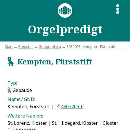
S
Orgelpredigt
Start
→
Register
→
Geographica
→ E031053: Kempten, Fürststift
Kempten, Fürststift
g
Typ:
Gebäude
g
Name / GND:
Kempten, Fürststift
|
4407263-6
Weitere Namen:
St. Lorenz, Kloster
|
St. Hildegard, Kloster
|
Closter