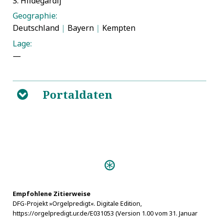
S. Hildegardij
Geographie:
Deutschland
|
Bayern
|
Kempten
Lage:
—
Portaldaten
B
Predigten:
Vlmische Orgel Predigt (Ulm
1624)
Davids Vermahnung (Dresden
Empfohlene Zitierweise
DFG-Projekt »Orgelpredigt«. Digitale Edition,
1711)
https://orgelpredigt.ur.de/E031053 (Version 1.00 vom 31. Januar
Stolpenische Ehren-