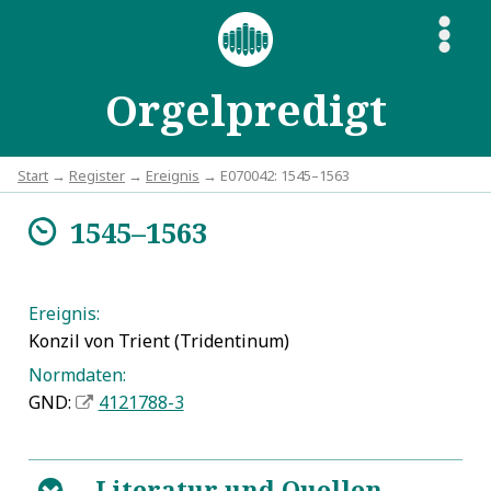
S
Orgelpredigt
Start
→
Register
→
Ereignis
→ E070042: 1545–1563
1545–1563
m
Ereignis:
Konzil von Trient (Tridentinum)
Normdaten:
GND:
4121788-3
Literatur und Quellen
B