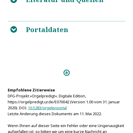
5
Portaldaten
https://de.wikipedia.org/wiki/Konzil_von_Trient
B
Predigten:
Vivum Dei Organum
(Schneeberg s.a.)
Das dem Allmächtigen
Empfohlene Zitierweise
DFG-Projekt »Orgelpredigt«. Digitale Edition,
abzustattende Lob (Altenburg s.a.)
https://orgelpredigt.ur.de/E070042 (Version 1.00 vom 31. Januar
Das Neue Lied (Freiberg
2020). DOI:
10.5283/orgelpr.portal
1735)
Letzte Änderung dieses Dokuments am 11. Mai 2022.
Wenn Ihnen auf dieser Seite ein Fehler oder eine Ungenauigkeit
aufgefallen ist, so bitten wir um eine kurze Nachricht an