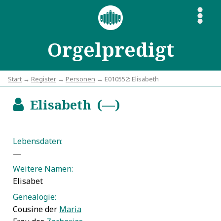
S
Orgelpredigt
Start
→
Register
→
Personen
→ E010552: Elisabeth
Elisabeth (—)
b
Lebensdaten:
—
Weitere Namen:
Elisabet
Genealogie:
Cousine der
Maria