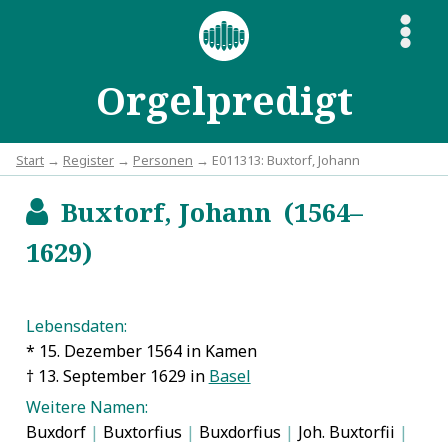
S
Orgelpredigt
Start
→
Register
→
Personen
→ E011313: Buxtorf, Johann
Buxtorf, Johann (1564–
b
1629)
Lebensdaten:
* 15. Dezember 1564 in Kamen
† 13. September 1629 in
Basel
Weitere Namen:
Buxdorf
|
Buxtorfius
|
Buxdorfius
|
Joh. Buxtorfii
|