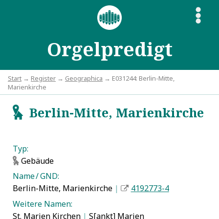
S
Orgelpredigt
Start
→
Register
→
Geographica
→ E031244: Berlin-Mitte,
Marienkirche
Berlin-Mitte, Marienkirche
g
Typ:
Gebäude
g
Name / GND:
Berlin-Mitte, Marienkirche
|
4192773-4
Weitere Namen:
St. Marien Kirchen
|
S[ankt] Marien