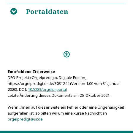
Portaldaten
B
Predigten:
Die edle und wohlgeordnete Music
der Gläubigen (Berlin 1726)
Die edle und wohlgeordnete Music
Empfohlene Zitierweise
DFG-Projekt »Orgelpredigt«. Digitale Edition,
der Gläubigen (Halle 1727)
https://orgelpredigt.ur.de/E031244 (Version 1.00 vom 31. Januar
Die edle und wohlgeordnete Music
2020). DOI:
10.5283/orgelpr.portal
der Gläubigen (Halle 1735)
Letzte Änderung dieses Dokuments am 26. Oktober 2021.
Orgeln:
Wenn Ihnen auf dieser Seite ein Fehler oder eine Ungenauigkeit
Berlin-Mitte, Marienkirche, Joachim Wagner-Orgel
aufgefallen ist, so bitten wir um eine kurze Nachricht an
1723
orgelpredigt@ur.de