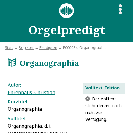
S
Orgelpredigt
Start
→
Register
→
Predigten
→ E000084: Organographia
Organographia
a
Autor:
Volltext-Edition
Ehrenhaus, Christian
G
Der Volltext
Kurztitel:
steht derzeit noch
Organographia
nicht zur
Volltitel:
Verfügung.
Organographia, d. i.