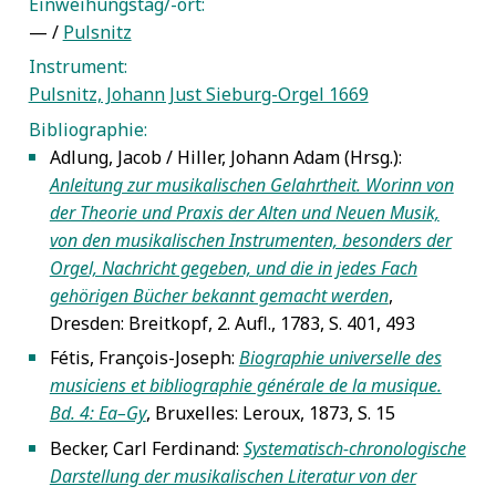
Einweihungstag/-ort:
— /
Pulsnitz
Instrument:
Pulsnitz, Johann Just Sieburg-Orgel 1669
Bibliographie:
Adlung, Jacob / Hiller, Johann Adam (Hrsg.):
5
Anleitung zur musikalischen Gelahrtheit. Worinn von
der Theorie und Praxis der Alten und Neuen Musik,
von den musikalischen Instrumenten, besonders der
Orgel, Nachricht gegeben, und die in jedes Fach
gehörigen Bücher bekannt gemacht werden
,
Dresden: Breitkopf, 2. Aufl., 1783, S. 401, 493
Fétis, François-Joseph:
Biographie universelle des
5
musiciens et bibliographie générale de la musique.
Bd. 4: Ea–Gy
, Bruxelles: Leroux, 1873, S. 15
Becker, Carl Ferdinand:
Systematisch-chronologische
5
Darstellung der musikalischen Literatur von der